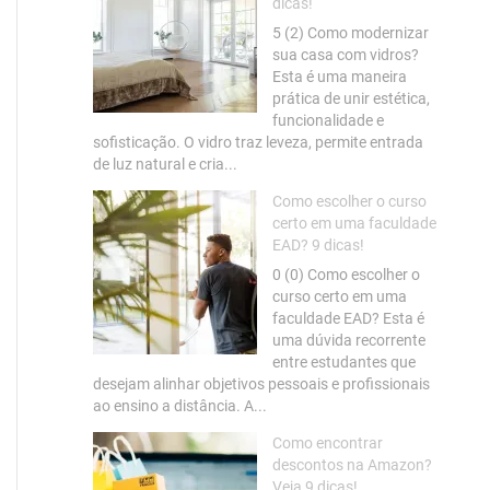
dicas!
5 (2) Como modernizar
sua casa com vidros?
Esta é uma maneira
prática de unir estética,
funcionalidade e
sofisticação. O vidro traz leveza, permite entrada
de luz natural e cria...
Como escolher o curso
certo em uma faculdade
EAD? 9 dicas!
0 (0) Como escolher o
curso certo em uma
faculdade EAD? Esta é
uma dúvida recorrente
entre estudantes que
desejam alinhar objetivos pessoais e profissionais
ao ensino a distância. A...
Como encontrar
descontos na Amazon?
Veja 9 dicas!