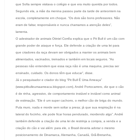
que Sofia sempre visitava o colégio e que era muito querida por todos.
Segundo ela, a mãe da menina passou parte da tarde de anteontem na
escola, completamente em choque. “Os dois são bons professores. Não
eram de faltar, responsáveis e nunca chamamos a atenção deles”,
lamenta.
O adestrador de animais Otiniel Corrêa explica que o Pit Bull é um cão com
grande poder de ataque e força. Ele defende a criação de uma lei para
que criadores da raça devam ser obrigados a manter os animais bem
alimentados, vacinados, treinados e também em locais seguros. “As
pessoas não entendem que essa raça não é uma maquina, precisa ser
ensinado, cuidado. Os donos têm que educar”, disse.
Já o pesquisador e criador do blog “Pit Bull É Uma Ameaça”
(www.pitbulleumaameaca.blogspot.com), André Portocarrero, diz que o cão
é de rinha, agressivo, de comportamento instável e inviável como animal
de estimação. “Ele é um super cachorro, o melhor cão de briga do mundo.
Pula muro, nada e morde sem soltar a presa; já que sua respiração é na
lateral do focinho, ele pode ficar horas pendurado, mordendo algo”. André
também defende a criação de uma lei de restrinja a compra, a venda e a
criação do cão e vai além: para ele, o Brasil deveria adotar o mesmo
posicionamento de Dinamarca, Alemanha, Canadá, Grã-Bretanha,