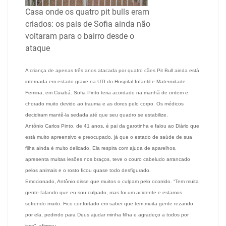
Casa onde os quatro pit bulls eram
criados: os pais de Sofia ainda não
voltaram para o bairro desde o
ataque
A criança de apenas três anos atacada por quatro cães Pit Bull ainda está
internada em estado grave na UTI do Hospital Infantil e Maternidade
Femina, em Cuiabá. Sofia Pinto teria acordado na manhã de ontem e
chorado muito devido ao trauma e as dores pelo corpo. Os médicos
decidiram mantê-la sedada até que seu quadro se estabilize.
Antônio Carlos Pinto, de 41 anos, é pai da garotinha e falou ao Diário que
está muito apreensivo e preocupado, já que o estado de saúde de sua
filha ainda é muito delicado. Ela respira com ajuda de aparelhos,
apresenta muitas lesões nos braços, teve o couro cabeludo arrancado
pelos animais e o rosto ficou quase todo desfigurado.
Emocionado, Antônio disse que muitos o culpam pelo ocorrido. “Tem muita
gente falando que eu sou culpado, mas foi um acidente e estamos
sofrendo muito. Fico confortado em saber que tem muita gente rezando
por ela, pedindo para Deus ajudar minha filha e agradeço a todos por
isso”, afirmou.