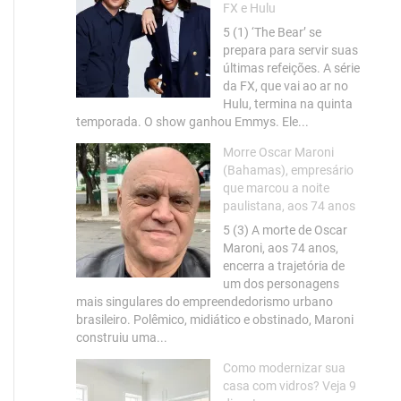
FX e Hulu
5 (1) ‘The Bear’ se
prepara para servir suas
últimas refeições. A série
da FX, que vai ao ar no
Hulu, termina na quinta
temporada. O show ganhou Emmys. Ele...
Morre Oscar Maroni
(Bahamas), empresário
que marcou a noite
paulistana, aos 74 anos
5 (3) A morte de Oscar
Maroni, aos 74 anos,
encerra a trajetória de
um dos personagens
mais singulares do empreendedorismo urbano
brasileiro. Polêmico, midiático e obstinado, Maroni
construiu uma...
Como modernizar sua
casa com vidros? Veja 9