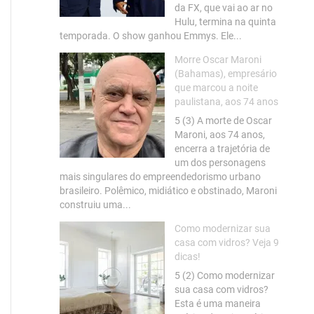
da FX, que vai ao ar no
Hulu, termina na quinta
temporada. O show ganhou Emmys. Ele...
Morre Oscar Maroni
(Bahamas), empresário
que marcou a noite
paulistana, aos 74 anos
5 (3) A morte de Oscar
Maroni, aos 74 anos,
encerra a trajetória de
um dos personagens
mais singulares do empreendedorismo urbano
brasileiro. Polêmico, midiático e obstinado, Maroni
construiu uma...
Como modernizar sua
casa com vidros? Veja 9
dicas!
5 (2) Como modernizar
sua casa com vidros?
Esta é uma maneira