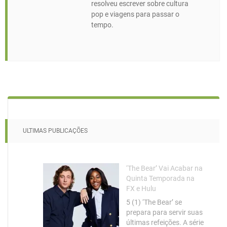
resolveu escrever sobre cultura
pop e viagens para passar o
tempo.
ULTIMAS PUBLICAÇÕES
‘The Bear’ Vai Acabar na
Quinta Temporada na
FX e Hulu
5 (1) ‘The Bear’ se
prepara para servir suas
últimas refeições. A série