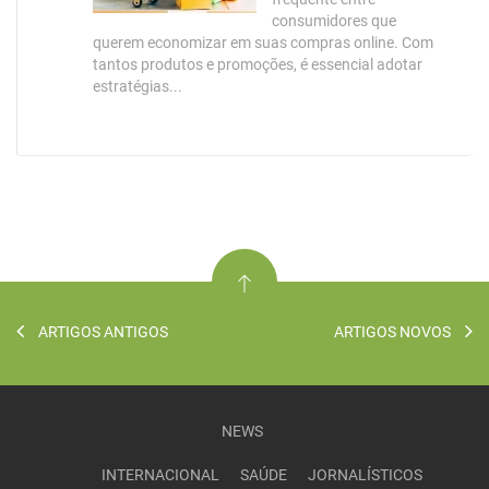
consumidores que
querem economizar em suas compras online. Com
tantos produtos e promoções, é essencial adotar
estratégias...
ARTIGOS ANTIGOS
ARTIGOS NOVOS
NEWS
INTERNACIONAL
SAÚDE
JORNALÍSTICOS