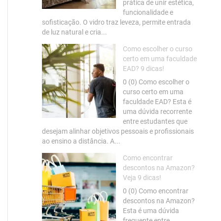
prática de unir estética,
funcionalidade e
sofisticação. O vidro traz leveza, permite entrada
de luz natural e cria...
Como escolher o curso
certo em uma faculdade
EAD? 9 dicas!
0 (0) Como escolher o
curso certo em uma
faculdade EAD? Esta é
uma dúvida recorrente
entre estudantes que
desejam alinhar objetivos pessoais e profissionais
ao ensino a distância. A...
Como encontrar
descontos na Amazon?
Veja 9 dicas!
0 (0) Como encontrar
descontos na Amazon?
Esta é uma dúvida
frequente entre