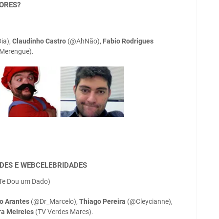
ORES?
ia),
Claudinho Castro
(@AhNão),
Fabio Rodrigues
 Merengue).
ADES E WEBCELEBRIDADES
Te Dou um Dado)
o Arantes
(@Dr_Marcelo),
Thiago Pereira
(@Cleycianne),
a Meireles
(TV Verdes Mares).