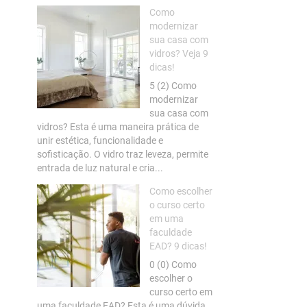
Como
modernizar
sua casa com
vidros? Veja 9
dicas!
5 (2) Como
modernizar
sua casa com
vidros? Esta é uma maneira prática de
unir estética, funcionalidade e
sofisticação. O vidro traz leveza, permite
entrada de luz natural e cria...
Como escolher
o curso certo
em uma
faculdade
EAD? 9 dicas!
0 (0) Como
escolher o
curso certo em
uma faculdade EAD? Esta é uma dúvida