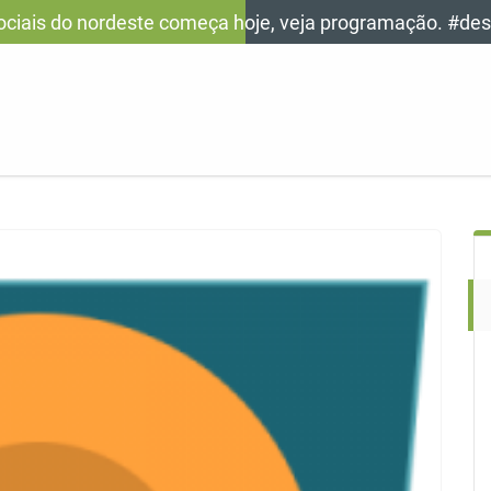
ociais do nordeste começa hoje, veja programação. #de