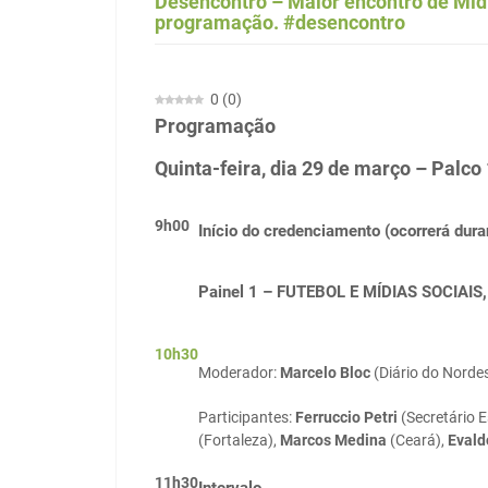
Desencontro – Maior encontro de Midi
programação. #desencontro
0
(
0
)
Programação
Quinta-feira, dia 29 de março – Palco 
9h00
Início do credenciamento (ocorrerá duran
Painel 1 – FUTEBOL E MÍDIAS SOCIA
10h30
Moderador:
Marcelo Bloc
(Diário do Nordes
Participantes:
Ferruccio Petri
(Secretário 
(Fortaleza),
Marcos Medina
(Ceará),
Evald
11h30