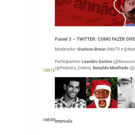
Painel 3 – TWITTER: COMO FAZER D
Moderador:
Gustavo Braun
(MixTV e @Nair
Participantes:
Leandro Santos
(@MussumA
(@Pedreiro_Online),
Ronaldo Monfredo
(@
15h15
16h30
Intervalo