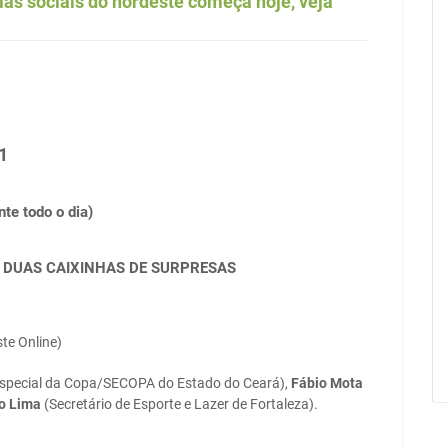
as sociais do nordeste começa hoje, veja
1
te todo o dia)
IS, DUAS CAIXINHAS DE SURPRESAS
te Online)
Especial da Copa/SECOPA do Estado do Ceará),
Fábio Mota
o Lima
(Secretário de Esporte e Lazer de Fortaleza).