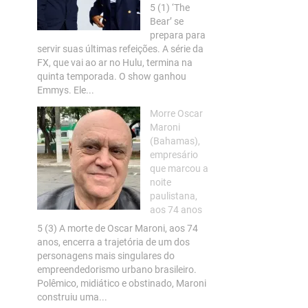
5 (1) ‘The
Bear’ se
prepara para
servir suas últimas refeições. A série da
FX, que vai ao ar no Hulu, termina na
quinta temporada. O show ganhou
Emmys. Ele...
Morre Oscar
Maroni
(Bahamas),
empresário
que marcou a
noite
paulistana,
aos 74 anos
5 (3) A morte de Oscar Maroni, aos 74
anos, encerra a trajetória de um dos
personagens mais singulares do
empreendedorismo urbano brasileiro.
Polêmico, midiático e obstinado, Maroni
construiu uma...