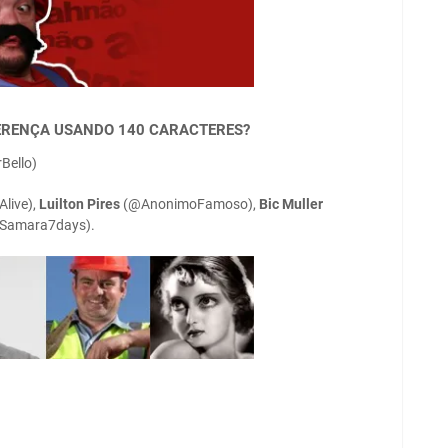
IFERENÇA USANDO 140 CARACTERES?
Bello)
live),
Luilton Pires
(@AnonimoFamoso),
Bic Muller
Samara7days).