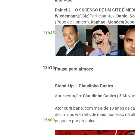
Intervalo
Painel 2 – O SUCESSO DE UM SITE É ME
Wiedemann
(F.Biz)Participantes:
Daniel So
(Papo de Homem),
Raphael Mendes
(Boba
11h45
13h15
Pausa para almoço
Stand-Up – Claudinho Castro
Apresentação:
Claudinho Castro
(@AhNão
Ator curitibano, com mais de 18 anos de ca
de um dos web hits de maior sucesso da u
15h00
pequeno por preguiça!