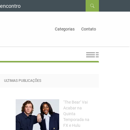
sencontro
Categorias
Contato
ULTIMAS PUBLICAÇÕES
‘The Bear’ Vai
Acabar na
Quinta
Temporada na
FX e Hulu