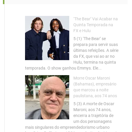
‘The Bear’ Vai Acabar na
Quinta Temporada na
FX e Hulu
5 (1) ‘The Bear’ se
prepara para servir suas
últimas refeições. A série
da FX, que vai ao ar no
Hulu, termina na quinta
temporada. O show ganhou Emmys. Ele...
Morre Oscar Maroni
(Bahamas), empresário
que marcou a noite
paulistana, aos 74 anos
5 (3) A morte de Oscar
Maroni, aos 74 anos,
encerra a trajetória de
um dos personagens
mais singulares do empreendedorismo urbano