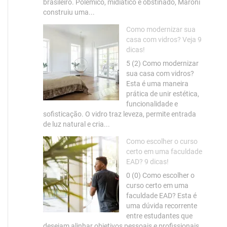
brasileiro. Polêmico, midiático e obstinado, Maroni
construiu uma...
Como modernizar sua
casa com vidros? Veja 9
dicas!
5 (2) Como modernizar
sua casa com vidros?
Esta é uma maneira
prática de unir estética,
funcionalidade e
sofisticação. O vidro traz leveza, permite entrada
de luz natural e cria...
Como escolher o curso
certo em uma faculdade
EAD? 9 dicas!
0 (0) Como escolher o
curso certo em uma
faculdade EAD? Esta é
uma dúvida recorrente
entre estudantes que
desejam alinhar objetivos pessoais e profissionais