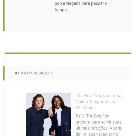
pop e viagens para passar o
tempo.
ULTIMAS PUBLICAÇÕES
‘The Bear’ Vai Acabar na
Quinta Temporada na
FX e Hulu
5 (1) ‘The Bear’ se
prepara para servir suas
últimas refeições. A série
da FX, que vai ao ar no