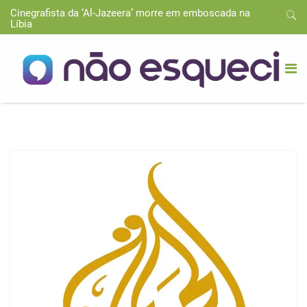
Cinegrafista da ‘Al-Jazeera’ morre em emboscada na
Líbia