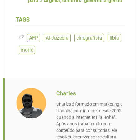
para a Argélia, confirma governo argelino
TAGS
AFP
,
Al-Jazeera
,
cinegrafista
,
libia
,
morre
Charles
Charles é formado em marketing e
trabalha com internet desde 2002,
quando a internet era "a lenha".
Após anos trabalhando com
conteúdo para consultorias, ele
resolveu escrever sobre cultura