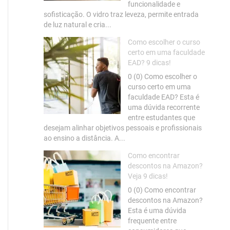
funcionalidade e
sofisticação. O vidro traz leveza, permite entrada
de luz natural e cria...
Como escolher o curso
certo em uma faculdade
EAD? 9 dicas!
0 (0) Como escolher o
curso certo em uma
faculdade EAD? Esta é
uma dúvida recorrente
entre estudantes que
desejam alinhar objetivos pessoais e profissionais
ao ensino a distância. A...
Como encontrar
descontos na Amazon?
Veja 9 dicas!
0 (0) Como encontrar
descontos na Amazon?
Esta é uma dúvida
frequente entre