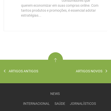
consumidores que
querem economizar em suas compras online. Com
tantos produtos e promoções, é essencial adotar
estratégias...
ARTIGOS ANTIGOS
ARTIGOS NOVOS
NEWS
INTERNACIONAL
SAÚDE
JORNALÍSTICOS