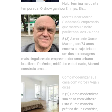
Hulu, termina na quinta
temporada. O show ganhou Emmys. Ele...
Morre Oscar Maroni
(Bahamas), empresário
que marcou a noite
paulistana, aos 74 anos
5 (3) A morte de Oscar
Maroni, aos 74 anos,
encerra a trajetória de
um dos personagens
mais singulares do empreendedorismo urbano
brasileiro. Polêmico, midiático e obstinado, Maroni
construiu uma...
Como modernizar sua
casa com vidros? Veja 9
dicas!
5 (2) Como modernizar
sua casa com vidros?
Esta é uma maneira
prática de unir estética,