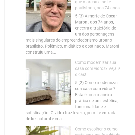
que marcou a noite
paulistana, aos 74 anos
5 (3) A morte de Oscar
Maroni, aos 74 anos,
encerra a trajetória de
um dos personagens
mais singulares do empreendedorismo urbano
brasileiro. Polêmico, midiático e obstinado, Maroni
construiu uma...
Como modernizar sua
casa com vidros? Veja 9
dicas!
5 (2) Como modernizar
sua casa com vidros?
Esta é uma maneira
prática de unir estética,
funcionalidade e
sofisticação. O vidro traz leveza, permite entrada
de luz natural e cria...
Como escolher o curso