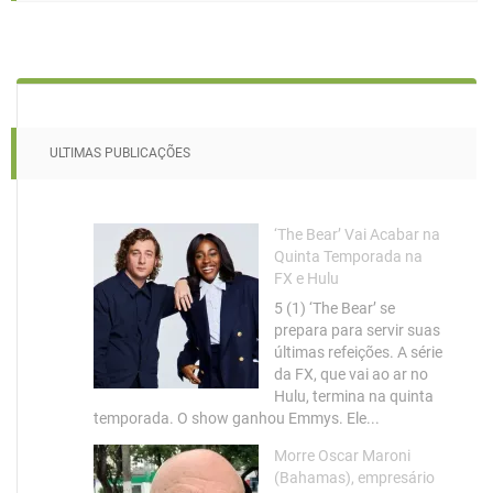
ULTIMAS PUBLICAÇÕES
‘The Bear’ Vai Acabar na
Quinta Temporada na
FX e Hulu
5 (1) ‘The Bear’ se
prepara para servir suas
últimas refeições. A série
da FX, que vai ao ar no
Hulu, termina na quinta
temporada. O show ganhou Emmys. Ele...
Morre Oscar Maroni
(Bahamas), empresário