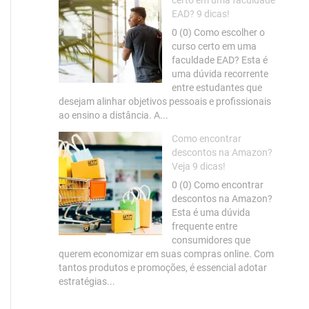
certo em uma faculdade
EAD? 9 dicas!
0 (0) Como escolher o
curso certo em uma
faculdade EAD? Esta é
uma dúvida recorrente
entre estudantes que
desejam alinhar objetivos pessoais e profissionais
ao ensino a distância. A...
Como encontrar
descontos na Amazon?
Veja 9 dicas!
0 (0) Como encontrar
descontos na Amazon?
Esta é uma dúvida
frequente entre
consumidores que
querem economizar em suas compras online. Com
tantos produtos e promoções, é essencial adotar
estratégias...