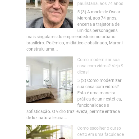
paulistana, aos 74 anos
5 (3) A morte de Oscar
Maroni, aos 74 anos,
encerra a trajetória de
um dos personagens
mais singulares do empreendedorismo urbano
brasileiro. Polêmico, midiático e obstinado, Maroni
construiu uma...
Como modernizar sua
casa com vidros? Veja 9
dicas!
5 (2) Como modernizar
sua casa com vidros?
Esta é uma maneira
prática de unir estética,
funcionalidade e
sofisticação. O vidro traz leveza, permite entrada
de luz natural e cria...
Como escolher o curso
certo em uma faculdade