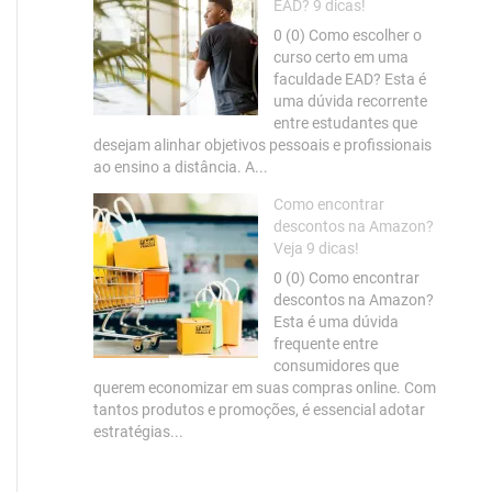
EAD? 9 dicas!
0 (0) Como escolher o
curso certo em uma
faculdade EAD? Esta é
uma dúvida recorrente
entre estudantes que
desejam alinhar objetivos pessoais e profissionais
ao ensino a distância. A...
Como encontrar
descontos na Amazon?
Veja 9 dicas!
0 (0) Como encontrar
descontos na Amazon?
Esta é uma dúvida
frequente entre
consumidores que
querem economizar em suas compras online. Com
tantos produtos e promoções, é essencial adotar
estratégias...