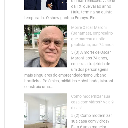
últimas refeições. A série
da FX, que vai ao ar no
Hulu, termina na quinta
temporada. O show ganhou Emmys. Ele...
Morre Oscar Maroni
(Bahamas), empresário
que marcou a noite
paulistana, aos 74 anos
5 (3) A morte de Oscar
Maroni, aos 74 anos,
encerra a trajetória de
um dos personagens
mais singulares do empreendedorismo urbano
brasileiro. Polêmico, midiático e obstinado, Maroni
construiu uma...
Como modernizar sua
casa com vidros? Veja 9
dicas!
5 (2) Como modernizar
sua casa com vidros?
Esta é uma maneira