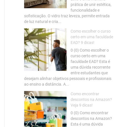
prática de unir estética,
funcionalidade e
sofisticação. O vidro traz leveza, permite entrada
de luz natural e cria...
Como escolher o curso
certo em uma faculdade
EAD? 9 dicas!
0 (0) Como escolher o
curso certo em uma
faculdade EAD? Esta é
uma dúvida recorrente
entre estudantes que
desejam alinhar objetivos pessoais e profissionais
ao ensino a distância. A...
Como encontrar
descontos na Amazon?
Veja 9 dicas!
0 (0) Como encontrar
descontos na Amazon?
Esta é uma dúvida