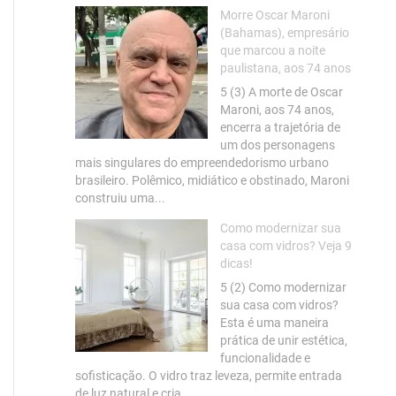
Morre Oscar Maroni
(Bahamas), empresário
que marcou a noite
paulistana, aos 74 anos
5 (3) A morte de Oscar
Maroni, aos 74 anos,
encerra a trajetória de
um dos personagens
mais singulares do empreendedorismo urbano
brasileiro. Polêmico, midiático e obstinado, Maroni
construiu uma...
Como modernizar sua
casa com vidros? Veja 9
dicas!
5 (2) Como modernizar
sua casa com vidros?
Esta é uma maneira
prática de unir estética,
funcionalidade e
sofisticação. O vidro traz leveza, permite entrada
de luz natural e cria...