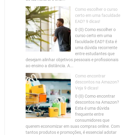
Como escolher o curso
certo em uma faculdade
EAD? 9 dicas!
0 (0) Como escolher o
curso certo em uma
faculdade EAD? Esta é
uma dúvida recorrente
entre estudantes que
desejam alinhar objetivos pessoais e profissionais
ao ensino a distância. A...
Como encontrar
descontos na Amazon?
Veja 9 dicas!
0 (0) Como encontrar
descontos na Amazon?
Esta é uma dúvida
frequente entre
consumidores que
querem economizar em suas compras online. Com
tantos produtos e promoções, é essencial adotar