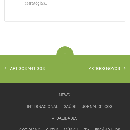
estratégias...
ARTIGOS ANTIGOS
ARTIGOS NOVOS
NEWS
INTERNACIONAL
SAÚDE
JORNALÍSTICOS
ATUALIDADES
COTIDIANO
GATAS
MÚSICA
TV
ESCÂNDALOS