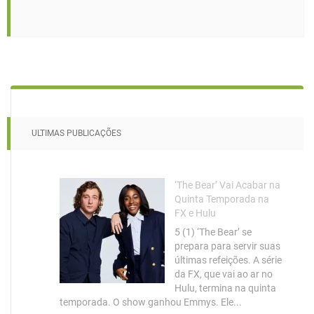
ULTIMAS PUBLICAÇÕES
‘The Bear’ Vai Acabar na
Quinta Temporada na
FX e Hulu
5 (1) ‘The Bear’ se
prepara para servir suas
últimas refeições. A série
da FX, que vai ao ar no
Hulu, termina na quinta
temporada. O show ganhou Emmys. Ele...