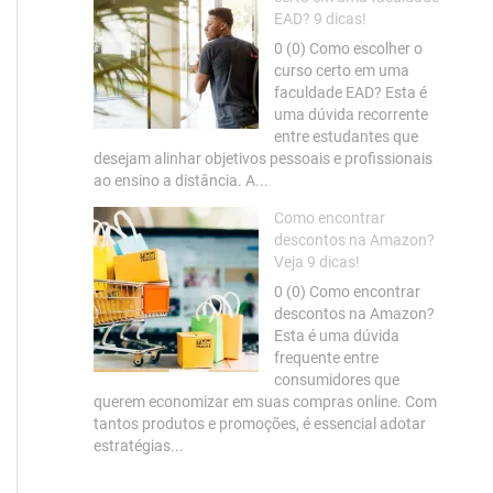
EAD? 9 dicas!
0 (0) Como escolher o
curso certo em uma
faculdade EAD? Esta é
uma dúvida recorrente
entre estudantes que
desejam alinhar objetivos pessoais e profissionais
ao ensino a distância. A...
Como encontrar
descontos na Amazon?
Veja 9 dicas!
0 (0) Como encontrar
descontos na Amazon?
Esta é uma dúvida
frequente entre
consumidores que
querem economizar em suas compras online. Com
tantos produtos e promoções, é essencial adotar
estratégias...