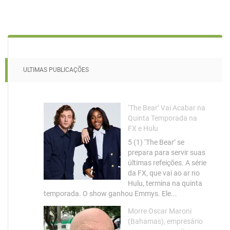
ULTIMAS PUBLICAÇÕES
‘The Bear’ Vai Acabar na
Quinta Temporada na
FX e Hulu
5 (1) ‘The Bear’ se
prepara para servir suas
últimas refeições. A série
da FX, que vai ao ar no
Hulu, termina na quinta
temporada. O show ganhou Emmys. Ele...
Morre Oscar Maroni
(Bahamas), empresário