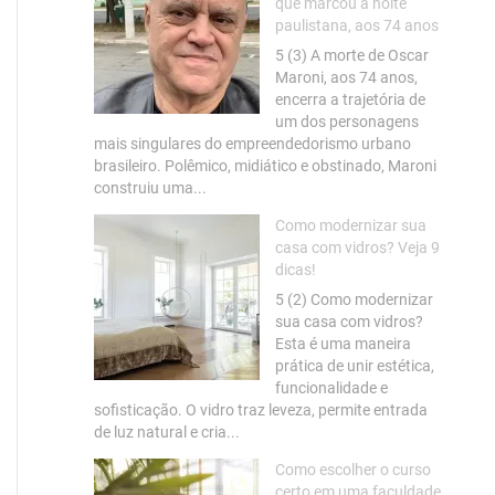
que marcou a noite
paulistana, aos 74 anos
5 (3) A morte de Oscar
Maroni, aos 74 anos,
encerra a trajetória de
um dos personagens
mais singulares do empreendedorismo urbano
brasileiro. Polêmico, midiático e obstinado, Maroni
construiu uma...
Como modernizar sua
casa com vidros? Veja 9
dicas!
5 (2) Como modernizar
sua casa com vidros?
Esta é uma maneira
prática de unir estética,
funcionalidade e
sofisticação. O vidro traz leveza, permite entrada
de luz natural e cria...
Como escolher o curso
certo em uma faculdade