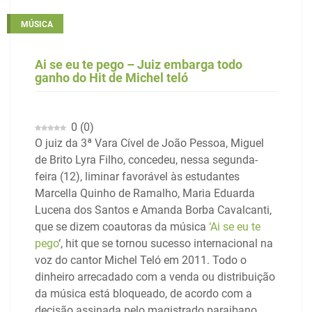
MÚSICA
Ai se eu te pego – Juiz embarga todo
ganho do Hit de Michel teló
0
(
0
)
O juiz da 3ª Vara Cível de João Pessoa, Miguel
de Brito Lyra Filho, concedeu, nessa segunda-
feira (12), liminar favorável às estudantes
Marcella Quinho de Ramalho, Maria Eduarda
Lucena dos Santos e Amanda Borba Cavalcanti,
que se dizem coautoras da música
‘Ai se eu te
pego
‘, hit que se tornou sucesso internacional na
voz do cantor Michel Teló em 2011. Todo o
dinheiro arrecadado com a venda ou distribuição
da música está bloqueado, de acordo com a
decisão assinada pelo magistrado paraibano.