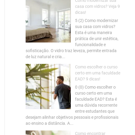
Como modernizar sua
casa com vidros? Veja 9
dicas!
5 (2) Como modernizar
sua casa com vidros?
Esta é uma maneira
prática de unir estética,
funcionalidade e
sofisticação. O vidro traz leveza, permite entrada
de luz natural e cria...
Como escolher o curso
certo em uma faculdade
EAD? 9 dicas!
0 (0) Como escolher o
curso certo em uma
faculdade EAD? Esta é
uma dúvida recorrente
entre estudantes que
desejam alinhar objetivos pessoais e profissionais
ao ensino a distância. A...
Como encontrar