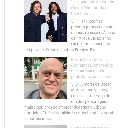
‘The Bear’ Vai Acabar na
Quinta Temporada na
FX e Hulu
5 (1) ‘The Bear’ se
prepara para servir suas
últimas refeições. A série
da FX, que vai ao ar no
Hulu, termina na quinta
temporada. O show ganhou Emmys. Ele...
Morre Oscar Maroni
(Bahamas), empresário
que marcou a noite
paulistana, aos 74 anos
5 (3) A morte de Oscar
Maroni, aos 74 anos,
encerra a trajetória de
um dos personagens
mais singulares do empreendedorismo urbano
brasileiro. Polêmico, midiático e obstinado, Maroni
construiu uma...