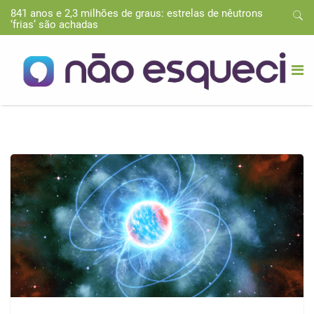
841 anos e 2,3 milhões de graus: estrelas de nêutrons
‘frias’ são achadas