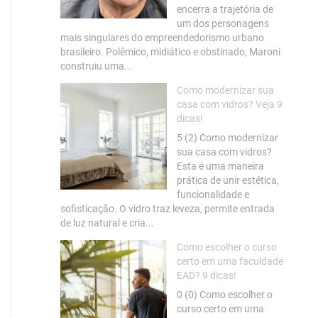
encerra a trajetória de
um dos personagens
mais singulares do empreendedorismo urbano
brasileiro. Polêmico, midiático e obstinado, Maroni
construiu uma...
Como modernizar sua
casa com vidros? Veja 9
dicas!
5 (2) Como modernizar
sua casa com vidros?
Esta é uma maneira
prática de unir estética,
funcionalidade e
sofisticação. O vidro traz leveza, permite entrada
de luz natural e cria...
Como escolher o curso
certo em uma faculdade
EAD? 9 dicas!
0 (0) Como escolher o
curso certo em uma