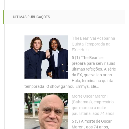
ULTIMAS PUBLICAÇÕES
‘The Bear’ Vai Acabar na
Quinta Temporada na
FX e Hulu
5 (1) ‘The Bear’ se
prepara para servir suas
últimas refeições. A série
da FX, que vai ao ar no
Hulu, termina na quinta
temporada. O show ganhou Emmys. Ele...
Morre Oscar Maroni
(Bahamas), empresário
que marcou a noite
paulistana, aos 74 anos
5 (3) A morte de Oscar
Maroni, aos 74 anos,