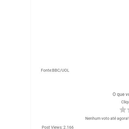
Fonte:BBC/UOL
O que v
Cliq
Nenhum voto até agora! S
Post Views:
2.166