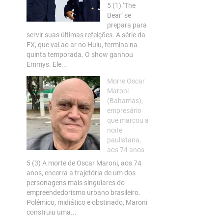
5 (1) ‘The
Bear’ se
prepara para
servir suas últimas refeições. A série da
FX, que vai ao ar no Hulu, termina na
quinta temporada. O show ganhou
Emmys. Ele...
Morre Oscar
Maroni
(Bahamas),
empresário
que marcou a
noite
paulistana,
aos 74 anos
5 (3) A morte de Oscar Maroni, aos 74
anos, encerra a trajetória de um dos
personagens mais singulares do
empreendedorismo urbano brasileiro.
Polêmico, midiático e obstinado, Maroni
construiu uma...