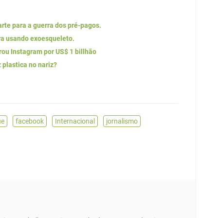
arte para a guerra dos pré-pagos.
ra usando exoesqueleto.
ou Instagram por US$ 1 billhão
 plastica no nariz?
ue
,
facebook
,
Internacional
,
jornalismo
,