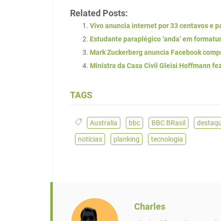
Related Posts:
Vivo anuncia internet por 33 centavos e p
Estudante paraplégico ‘anda’ em formatu
Mark Zuckerberg anuncia Facebook compr
Ministra da Casa Civil Gleisi Hoffmann fez
TAGS
Australia
,
bbc
,
BBC BRasil
,
destaq
noticias
,
planking
,
tecnologia
Charles