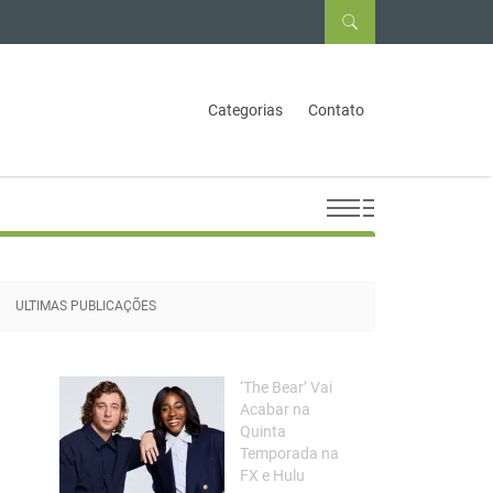
Categorias
Contato
ULTIMAS PUBLICAÇÕES
‘The Bear’ Vai
Acabar na
Quinta
Temporada na
FX e Hulu