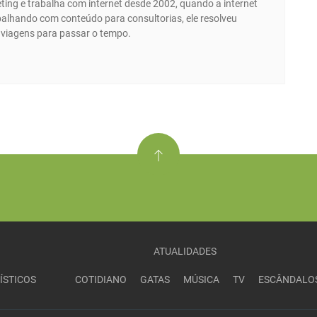
ing e trabalha com internet desde 2002, quando a internet
abalhando com conteúdo para consultorias, ele resolveu
e viagens para passar o tempo.
ATUALIDADES
ÍSTICOS
COTIDIANO
GATAS
MÚSICA
TV
ESCÂNDALO