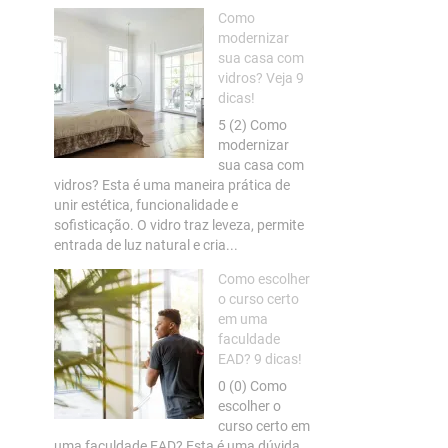
Como
modernizar
sua casa com
vidros? Veja 9
dicas!
5 (2) Como
modernizar
sua casa com
vidros? Esta é uma maneira prática de
unir estética, funcionalidade e
sofisticação. O vidro traz leveza, permite
entrada de luz natural e cria...
Como escolher
o curso certo
em uma
faculdade
EAD? 9 dicas!
0 (0) Como
escolher o
curso certo em
uma faculdade EAD? Esta é uma dúvida