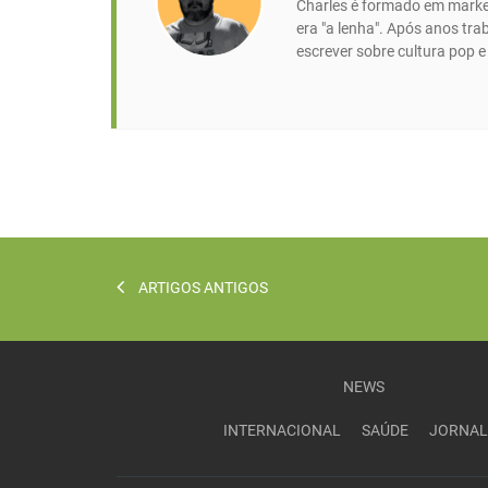
Charles é formado em market
era "a lenha". Após anos tr
escrever sobre cultura pop 
ARTIGOS ANTIGOS
NEWS
INTERNACIONAL
SAÚDE
JORNAL